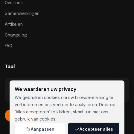
Over ons
Samenwerkingen
Artikelen
Changelog
FAQ
Taal
SWITCH LANGUAGE
We waarderen uw privacy
English
We gebruiken cookies om uw browse-ervaring te
verbeteren en ons verkeer te analyseren. Door op
‘Alles accepteren’ te klikken, stemt u in met ons
Inloggen
gebruik van cookies.
Aanpassen
Accepteer alles